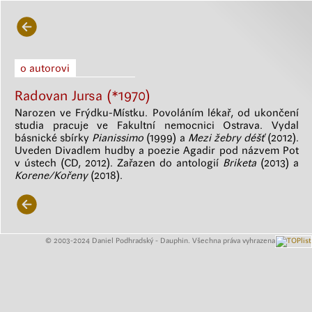
o autorovi
Radovan Jursa (*1970)
Narozen ve Frýdku-Místku. Povoláním lékař, od ukončení
studia pracuje ve Fakultní nemocnici Ostrava. Vydal
básnické sbírky
Pianissimo
(1999) a
Mezi žebry déšť
(2012).
Uveden Divadlem hudby a poezie Agadir pod názvem Pot
v ústech (CD, 2012). Zařazen do antologií
Briketa
(2013) a
Korene/Kořeny
(2018).
© 2003-2024 Daniel Podhradský - Dauphin. Všechna práva vyhrazena