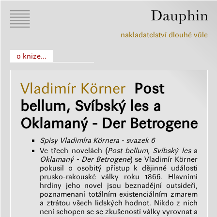
nakladatelství dlouhé vůle
o knize...
Vladimír Körner
Post
bellum, Svíbský les a
Oklamaný - Der Betrogene
Spisy Vladimíra Körnera - svazek 6
Ve třech novelách (
Post bellum
,
Svíbský les
a
Oklamaný - Der Betrogene
) se Vladimír Körner
pokusil o osobitý přístup k dějinné události
prusko-rakouské války roku 1866. Hlavními
hrdiny jeho novel jsou beznadějní outsideři,
poznamenaní totálním existenciálním zmarem
a ztrátou všech lidských hodnot. Nikdo z nich
není schopen se se zkušeností války vyrovnat a