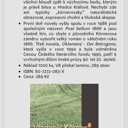
všichni bloudí zpět k výchozímu bodu, kterým
je právě bitva u Hradce Králové. Nechybí zde
ani typicky „körnerovsky“ naturalistická
obraznost, expresivní chvění a hluboká skepse.
První dvě novely vyšly spolu v roce 1986 pod
společným názvem
Post bellum 1866
a jsou
vlastně tím, co zbylo z původního Körnerova
záměru vytvořit velký román o válečném roku
1866. Třetí novela,
Oklamaný - Der Betrogene
,
která vyšla v roce 1994 a byla odměněna
Cenou Českého literárního fondu 1995, patří k
vrcholným dílům české prózy 90. let 20. století.
Náklad 1000 ks, V8 přebal lamino, 289 stran
ISBN: 80-7272-083-X
Cena: 289 Kč