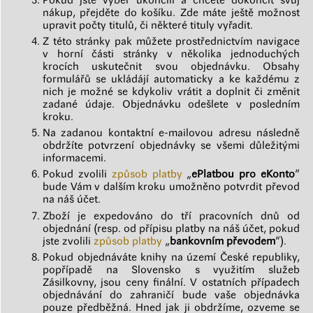
nákup, přejděte do košíku. Zde máte ještě možnost
upravit počty titulů, či některé tituly vyřadit.
Z této stránky pak můžete prostřednictvím navigace
v horní části stránky v několika jednoduchých
krocích uskutečnit svou objednávku. Obsahy
formulářů se ukládájí automaticky a ke každému z
nich je možné se kdykoliv vrátit a doplnit či změnit
zadané údaje. Objednávku odešlete v posledním
kroku.
Na zadanou kontaktní e-mailovou adresu následně
obdržíte potvrzení objednávky se všemi důležitými
informacemi.
Pokud zvolili
způsob platby
„
ePlatbou pro eKonto
“
bude Vám v dalším kroku umožněno potvrdit převod
na náš účet.
Zboží je expedováno do tří pracovních dnů od
objednání (resp. od přípisu platby na náš účet, pokud
jste zvolili
způsob platby
„
bankovním převodem
“).
Pokud objednáváte knihy na území České republiky,
popřípadě na Slovensko s využitím služeb
Zásilkovny, jsou ceny finální. V ostatních případech
objednávání do zahraničí bude vaše objednávka
pouze předběžná. Hned jak ji obdržíme, ozveme se