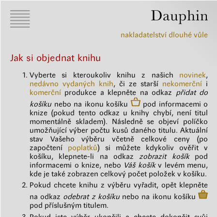
nakladatelství dlouhé vůle
Jak si objednat knihu
Vyberte si kteroukoliv knihu z našich
novinek
,
nedávno vydaných knih
, či ze starší
nekomerční
i
komerční
produkce a klepněte na odkaz
přidat do
košíku
nebo na ikonu košíku
pod informacemi o
knize (pokud tento odkaz u knihy chybí, není titul
momentálně skladem). Následně se objeví políčko
umožňující výber počtu kusů daného titulu. Aktuální
stav Vašeho výběru včetně celkové ceny (po
započtení
poplatků
) si můžete kdykoliv ověřit v
košíku, klepnete-li na odkaz
zobrazit košík
pod
informacemi o knize, nebo
Váš košík
v levém menu,
kde je také zobrazen celkový počet položek v košíku.
Pokud chcete knihu z výběru vyřadit, opět klepněte
na odkaz
odebrat z košíku
nebo na ikonu košíku
pod příslušným titulem.
Pokud jste výběr ukončili a chcete dokončit svůj