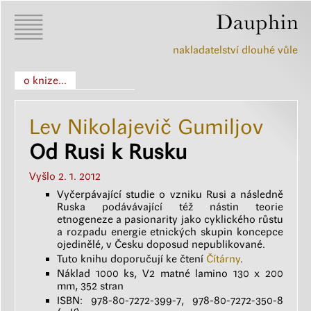
nakladatelství dlouhé vůle
o knize...
Lev Nikolajevič Gumiljov
Od Rusi k Rusku
Vyšlo 2. 1. 2012
Vyčerpávající studie o vzniku Rusi a následně
Ruska podávávající též nástin teorie
etnogeneze a pasionarity jako cyklického růstu
a rozpadu energie etnických skupin koncepce
ojedinělé, v Česku doposud nepublikované.
Tuto knihu doporučují ke čtení
Čítárny
.
Náklad 1000 ks, V2 matné lamino 130 x 200
mm, 352 stran
ISBN: 978-80-7272-399-7, 978-80-7272-350-8